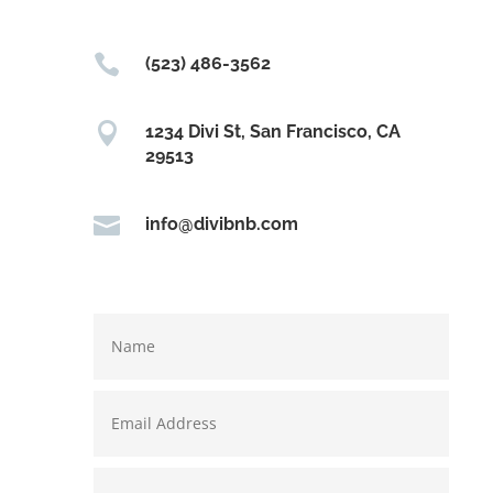

(523) 486-3562

1234 Divi St, San Francisco, CA
29513

info@divibnb.com