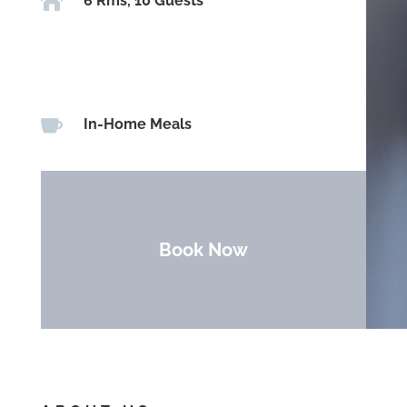

6 Rms, 10 Guests

In-Home Meals
Book Now